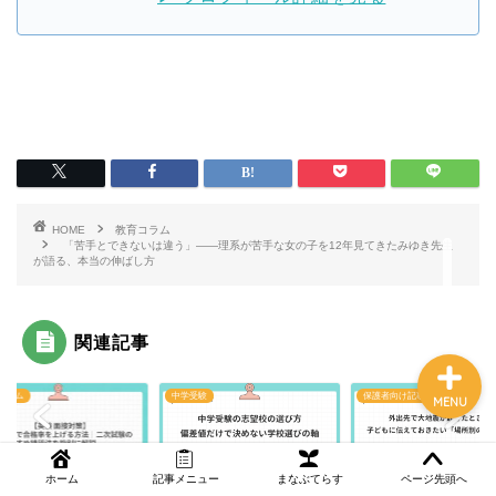
NEWS
まなぶてらす活用法
教育コラム
HOME
教育コラム
「苦手とできないは違う」——理系が苦手な女の子を12年見てきたみゆき先生
が語る、本当の伸ばし方
講師ブログ
関連記事
コラム
中学受験
保護者向け記事
MENU
ホーム
記事メニュー
まなぶてらす
ページ先頭へ