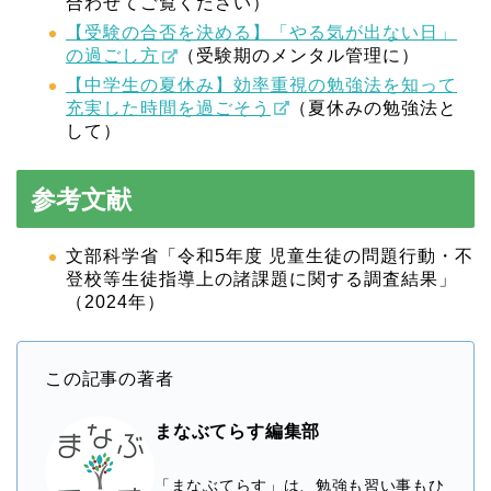
合わせてご覧ください）
【受験の合否を決める】「やる気が出ない日」
の過ごし方
（受験期のメンタル管理に）
【中学生の夏休み】効率重視の勉強法を知って
充実した時間を過ごそう
（夏休みの勉強法と
して）
参考文献
文部科学省「令和5年度 児童生徒の問題行動・不
登校等生徒指導上の諸課題に関する調査結果」
（2024年）
この記事の著者
まなぶてらす編集部
「まなぶてらす」は、勉強も習い事もひ