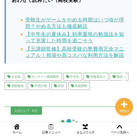
あわせて読みたい（高校受験）
受験生がゲームをやめる時期はいつ頃が理
NEWS
想？やめる方法も徹底解説
【中学生の夏休み】効率重視の勉強法を知
って充実した時間を過ごそう
まなぶてらす活用法
【元講師監修】高校受験の塾費用完全マニ
ュアル！相場や高コスパな利用方法を解説
教育コラム
講師ブログ
やる気
オンライン家庭教師
中学生
保護者向け
勉強法
受験勉強
学習計画
部活
高校受験
ABOUT ME
MENU
ホーム
記事メニュー
まなぶてらす
ページ先頭へ