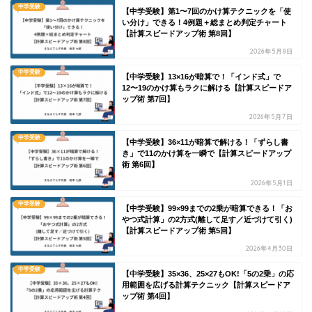
中学受験
【中学受験】第1〜7回のかけ算テクニックを「使
い分け」できる！4例題＋総まとめ判定チャート
【計算スピードアップ術 第8回】
2026年5月8日
中学受験
【中学受験】13×16が暗算で！「インド式」で
12〜19のかけ算もラクに解ける【計算スピードア
ップ術 第7回】
2026年5月7日
中学受験
【中学受験】36×11が暗算で解ける！「ずらし書
き」で11のかけ算を一瞬で【計算スピードアップ
術 第6回】
2026年5月1日
中学受験
【中学受験】99×99までの2乗が暗算できる！「お
やつ式計算」の2方式(離して足す／近づけて引く)
【計算スピードアップ術 第5回】
2026年4月30日
中学受験
【中学受験】35×36、25×27もOK!「5の2乗」の応
用範囲を広げる計算テクニック【計算スピードア
ップ術 第4回】