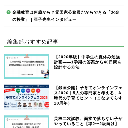
金融教育は何歳から？元国家公務員だからできる「お金
の授業」｜亜子先生インタビュー
編集部おすすめ記事
【2026年版】中学生の夏休み勉強
計画——1学期の答案から40日間を
設計する方法
【録画公開】子育てオンラインフェ
ス2026｜5人の専門家と考える、AI
時代の子育てヒント（まなぶてらす
10周年）
英検二次試験、面接で落ちない子が
やっていること【準2〜2級向け】