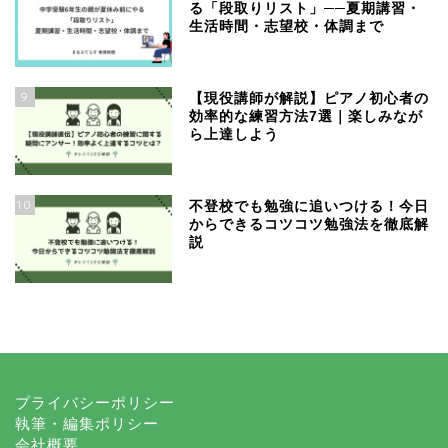
る「段取りリスト」──夏期講習・
生活時間・志望校・体調まで
9
【現役講師が解説】ピアノ初心者の
効率的な練習方法7選｜楽しみなが
ら上達しよう
10
不登校でも勉強に追いつける！今日
からできるコツコツ勉強法を徹底解
説
プライバシーポリシー
執筆・編集ポリシー
会社概要