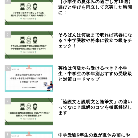
4
【小学生の夏休みの過ごし方19選】
遊びと学びを両立して充実した時間
に！
5
そろばんは何級まで取れば武器にな
る？中学受験や将来に役立つ級をチ
ェック！
6
英検は何級から受けるべき？小学
生・中学生の学年別おすすめ受験級
と対策ロードマップ
7
「論説文と説明文と随筆文」の違い
ってなに？読解のコツを徹底解説し
ます
8
中学受験6年生の親が夏休み前にや